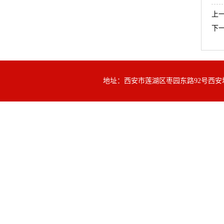
上
下
地址：西安市莲湖区枣园东路92号西安城西客